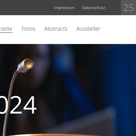
25
Impressum
Datenschutz
tseite
Fotos
Abstracts
Aussteller
024