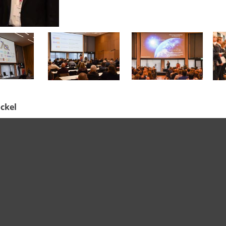
öckel