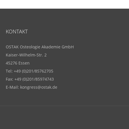
KONTAKT
OSTAK Osteologie Akademie GmbH
Kaiser-Wilhelm-Str. 2
45276 Essen
Tel: +49 (0)201/85762705
Fax: +49 (0)201/85974743
E-Mail:
kongress@ostak.de