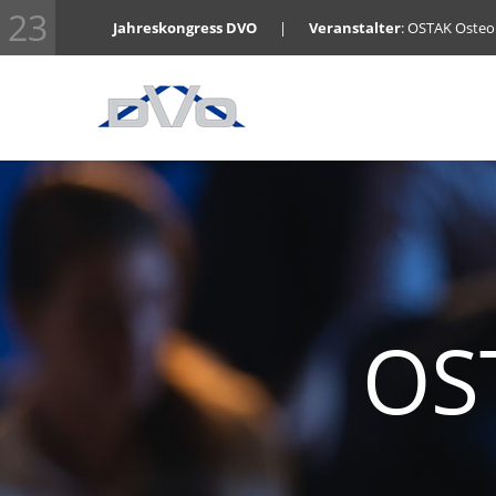
23
Jahreskongress DVO
|
Veranstalter
: OSTAK Oste
OS